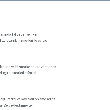
anında faliyetler verirken
asistanlık hizmetleri ile servis
iklerine ve hizmetlerine ara vermeden
duğu hizmetleri müşteri
rji üretimi ve kayıpları önleme adına
lar gerçekleştirmekter.