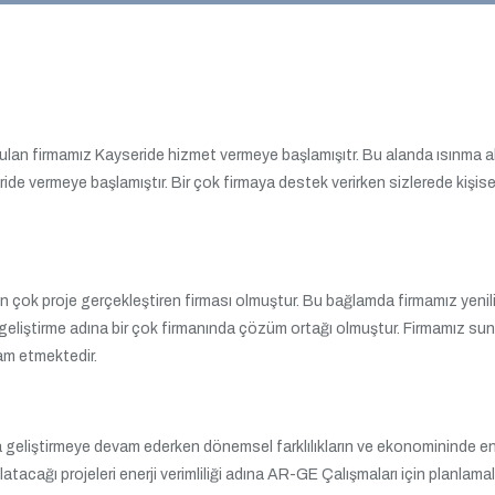
rulan firmamız Kayseride hizmet vermeye başlamışıtr. Bu alanda ısınma al
de vermeye başlamıştır. Bir çok firmaya destek verirken sizlerede kişisel 
n çok proje gerçekleştiren firması olmuştur. Bu bağlamda firmamız yenil
eliştirme adına bir çok firmanında çözüm ortağı olmuştur. Firmamız sun
am etmektedir.
da geliştirmeye devam ederken dönemsel farklılıkların ve ekonomininde ene
latacağı projeleri enerji verimliliği adına AR-GE Çalışmaları için planlama