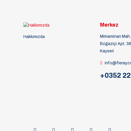
Merkez
Mimarsinan Mah. 
Hakkımızda
Boğaziçi Apt. 3
Kayseri
info@fieray.
+0352 22