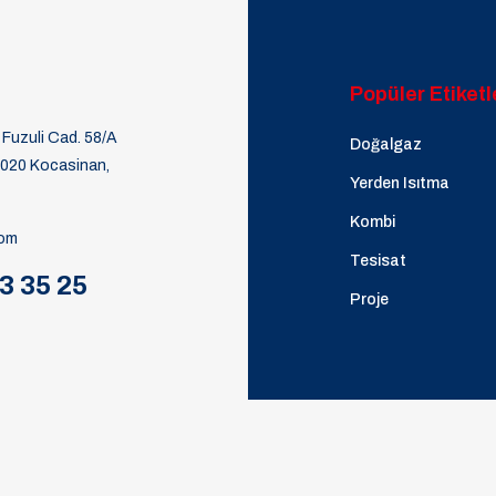
Popüler Etiketl
Fuzuli Cad. 58/A
Doğalgaz
8020 Kocasinan,
Yerden Isıtma
Kombi
com
Tesisat
3 35 25
Proje