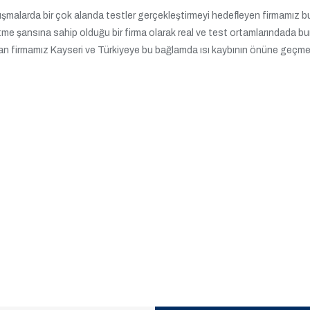
alışmalarda bir çok alanda testler gerçekleştirmeyi hedefleyen firmamız b
etme şansına sahip olduğu bir firma olarak real ve test ortamlarındada bunl
 alan firmamız Kayseri ve Türkiyeye bu bağlamda ısı kaybının önüne geçm