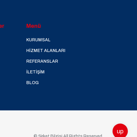
er
Menü
KURUMSAL
HİZMET ALANLARI
REFERANSLAR
İLETİŞİM
BLOG
up
© Şirket Bilgisi All Rights Reserved